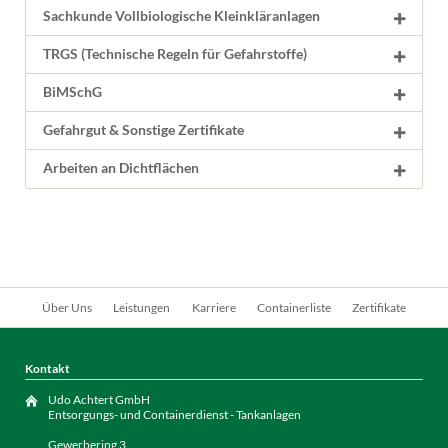
Sachkunde Vollbiologische Kleinkläranlagen
TRGS (Technische Regeln für Gefahrstoffe)
BiMSchG
Gefahrgut & Sonstige Zertifikate
Arbeiten an Dichtflächen
Navigation
Über Uns
Leistungen
Karriere
Containerliste
Zertifikate
überspringen
Kontakt
Udo Achtert GmbH
Entsorgungs- und Containerdienst - Tankanlagen
Gewerbering 3