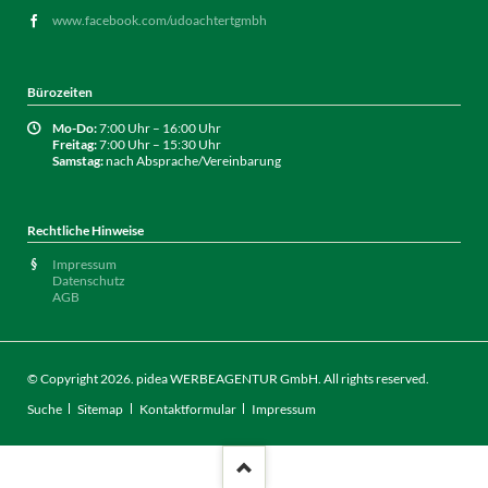
www.facebook.com/udoachtertgmbh
Bürozeiten
Mo-Do:
7:00 Uhr – 16:00 Uhr
Freitag:
7:00 Uhr – 15:30 Uhr
Samstag:
nach Absprache/Vereinbarung
Rechtliche Hinweise
Impressum
Datenschutz
AGB
© Copyright 2026.
pidea WERBEAGENTUR GmbH
. All rights reserved.
Navigation
Suche
Sitemap
Kontaktformular
Impressum
überspringen