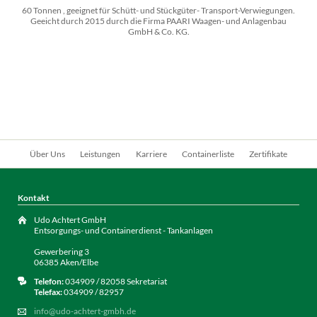
60 Tonnen , geeignet für Schütt- und Stückgüter- Transport-Verwiegungen.
Geeicht durch 2015 durch die Firma PAARI Waagen- und Anlagenbau
GmbH & Co. KG.
Navigation
Über Uns
Leistungen
Karriere
Containerliste
Zertifikate
überspringen
Kontakt
Udo Achtert GmbH
Entsorgungs- und Containerdienst - Tankanlagen
Gewerbering 3
06385 Aken/Elbe
Telefon:
034909 / 82058 Sekretariat
Telefax:
034909 / 82957
info@udo-achtert-gmbh.de